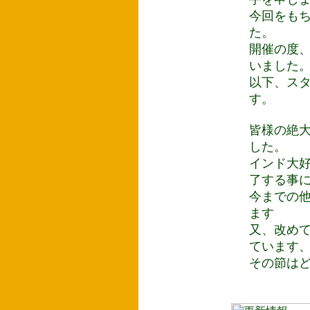
今回をも
た。
開催の度
いました
以下、ス
す。
皆様の絶
した。
インド大
了する事
今までの
ます
又、改めて
ています
その節は