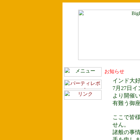
お知らせ
インド大好
7月27日
より開催
有難う御
ここで皆
せん。
諸般の事
手を申し